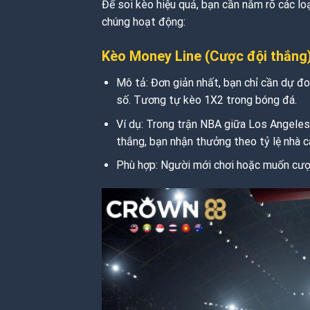
Để soi kèo hiệu quả, bạn cần nắm rõ các loạ
chúng hoạt động:
Kèo Money Line (Cược đội thắng
Mô tả: Đơn giản nhất, bạn chỉ cần dự đ
số. Tương tự kèo 1X2 trong bóng đá.
Ví dụ: Trong trận NBA giữa Los Angeles
thắng, bạn nhận thưởng theo tỷ lệ nhà cái
Phù hợp: Người mới chơi hoặc muốn cượ