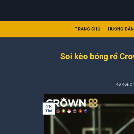
Chuyển
đến
nội
dung
TRANG CHỦ
HƯỚNG DẪN
Soi kèo bóng rổ Cro
ĐÃ ĐĂNG
28
Th6