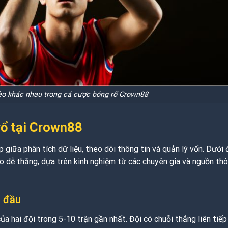
 kèo khác nhau trong cá cược bóng rổ Crown88
rổ tại Crown88
giữa phân tích dữ liệu, theo dõi thông tin và quản lý vốn. Dưới 
èo dễ thắng, dựa trên kinh nghiệm từ các chuyên gia và nguồn th
i đầu
a hai đội trong 5-10 trận gần nhất. Đội có chuỗi thắng liên tiếp