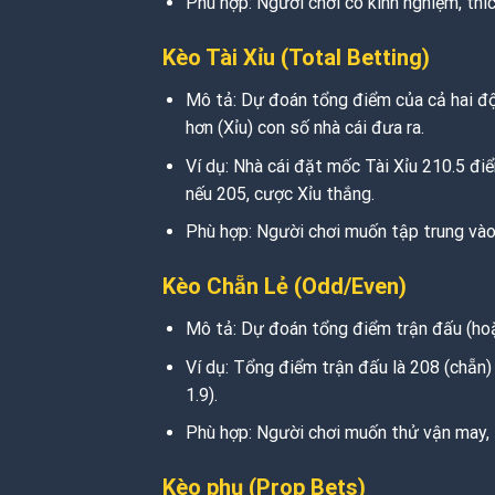
Phù hợp: Người chơi có kinh nghiệm, thí
Kèo Tài Xỉu (Total Betting)
Mô tả: Dự đoán tổng điểm của cả hai đội
hơn (Xỉu) con số nhà cái đưa ra.
Ví dụ: Nhà cái đặt mốc Tài Xỉu 210.5 đi
nếu 205, cược Xỉu thắng.
Phù hợp: Người chơi muốn tập trung vào
Kèo Chẵn Lẻ (Odd/Even)
Mô tả: Dự đoán tổng điểm trận đấu (hoặc
Ví dụ: Tổng điểm trận đấu là 208 (chẵn)
1.9).
Phù hợp: Người chơi muốn thử vận may, í
Kèo phụ (Prop Bets)