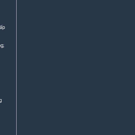
hấp
g;
g