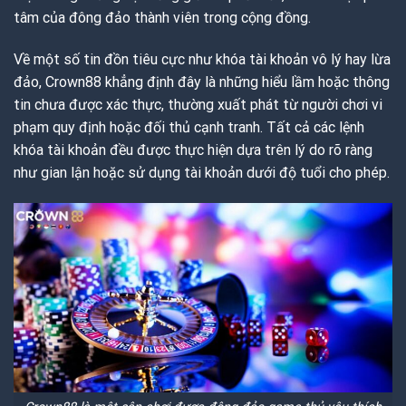
tâm của đông đảo thành viên trong cộng đồng.
Về một số tin đồn tiêu cực như khóa tài khoản vô lý hay lừa
đảo, Crown88 khẳng định đây là những hiểu lầm hoặc thông
tin chưa được xác thực, thường xuất phát từ người chơi vi
phạm quy định hoặc đối thủ cạnh tranh. Tất cả các lệnh
khóa tài khoản đều được thực hiện dựa trên lý do rõ ràng
như gian lận hoặc sử dụng tài khoản dưới độ tuổi cho phép.