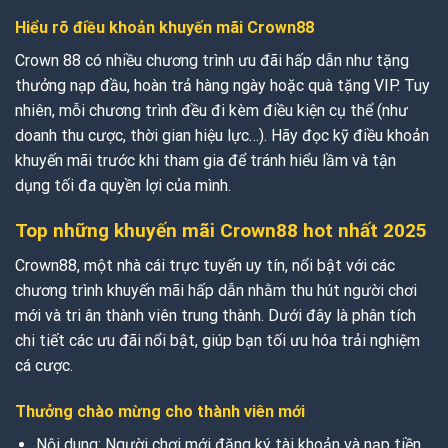
Hiểu rõ điều khoản khuyến mãi Crown88
Crown 88 có nhiều chương trình ưu đãi hấp dẫn như tặng
thưởng nạp đầu, hoàn trả hàng ngày hoặc quà tặng VIP. Tuy
nhiên, mỗi chương trình đều đi kèm điều kiện cụ thể (như
doanh thu cược, thời gian hiệu lực…). Hãy đọc kỹ điều khoản
khuyến mãi trước khi tham gia để tránh hiểu lầm và tận
dụng tối đa quyền lợi của mình.
Top những khuyến mãi Crown88 hot nhất 2025
Crown88, một nhà cái trực tuyến uy tín, nổi bật với các
chương trình khuyến mãi hấp dẫn nhằm thu hút người chơi
mới và tri ân thành viên trung thành. Dưới đây là phân tích
chi tiết các ưu đãi nổi bật, giúp bạn tối ưu hóa trải nghiệm
cá cược.
Thưởng chào mừng cho thành viên mới
Nội dung: Người chơi mới đăng ký tài khoản và nạp tiền