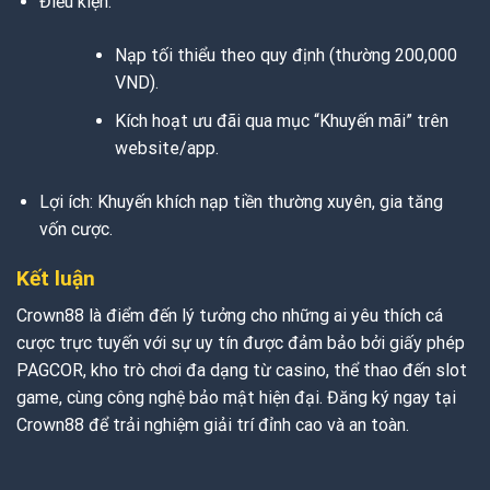
Điều kiện:
Nạp tối thiểu theo quy định (thường 200,000
VND).
Kích hoạt ưu đãi qua mục “Khuyến mãi” trên
website/app.
Lợi ích: Khuyến khích nạp tiền thường xuyên, gia tăng
vốn cược.
Kết luận
Crown88 là điểm đến lý tưởng cho những ai yêu thích cá
cược trực tuyến với sự uy tín được đảm bảo bởi giấy phép
PAGCOR, kho trò chơi đa dạng từ casino, thể thao đến slot
game, cùng công nghệ bảo mật hiện đại. Đăng ký ngay tại
Crown88 để trải nghiệm giải trí đỉnh cao và an toàn.