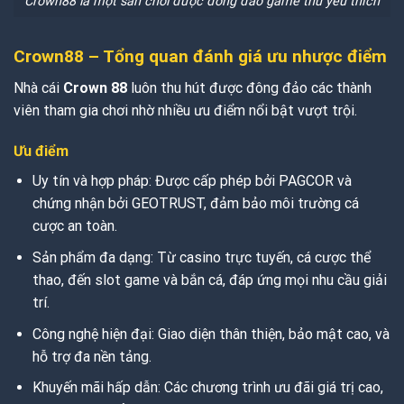
Crown88 là một sân chơi được đông đảo game thủ yêu thích
Crown88 – Tổng quan đánh giá ưu nhược điểm
Nhà cái
Crown 88
luôn thu hút được đông đảo các thành
viên tham gia chơi nhờ nhiều ưu điểm nổi bật vượt trội.
Ưu điểm
Uy tín và hợp pháp: Được cấp phép bởi PAGCOR và
chứng nhận bởi GEOTRUST, đảm bảo môi trường cá
cược an toàn.
Sản phẩm đa dạng: Từ casino trực tuyến, cá cược thể
thao, đến slot game và bắn cá, đáp ứng mọi nhu cầu giải
trí.
Công nghệ hiện đại: Giao diện thân thiện, bảo mật cao, và
hỗ trợ đa nền tảng.
Khuyến mãi hấp dẫn: Các chương trình ưu đãi giá trị cao,