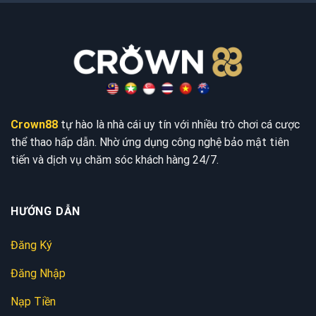
Crown88
tự hào là nhà cái uy tín với nhiều trò chơi cá cược
thể thao hấp dẫn. Nhờ ứng dụng công nghệ bảo mật tiên
tiến và dịch vụ chăm sóc khách hàng 24/7.
HƯỚNG DẪN
Đăng Ký
Đăng Nhập
Nạp Tiền