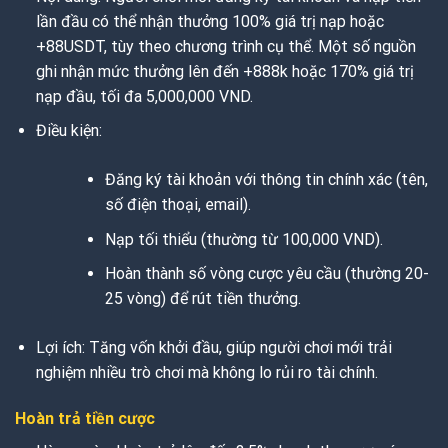
lần đầu có thể nhận thưởng 100% giá trị nạp hoặc
+88USDT, tùy theo chương trình cụ thể. Một số nguồn
ghi nhận mức thưởng lên đến +888k hoặc 170% giá trị
nạp đầu, tối đa 5,000,000 VND.
Điều kiện:
Đăng ký tài khoản với thông tin chính xác (tên,
số điện thoại, email).
Nạp tối thiểu (thường từ 100,000 VND).
Hoàn thành số vòng cược yêu cầu (thường 20-
25 vòng) để rút tiền thưởng.
Lợi ích: Tăng vốn khởi đầu, giúp người chơi mới trải
nghiệm nhiều trò chơi mà không lo rủi ro tài chính.
Hoàn trả tiền cược