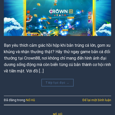
Bạn yêu thích cảm giác hồi hộp khi bắn trúng cá lớn, gom xu
khủng và nhận thưởng thật? Hãy thử ngay game bắn cá đổi
thưởng tại Crown88, nơi không chỉ mang đến hình ảnh đại
dương sống động mà còn biến từng cú bắn thành cơ hội rinh
về tiền mặt. Với đồ […]
Tiếp tục đọc
→
Đã đăng trong
Nổ Hũ
Để lại một bình luận
NỔ HŨ