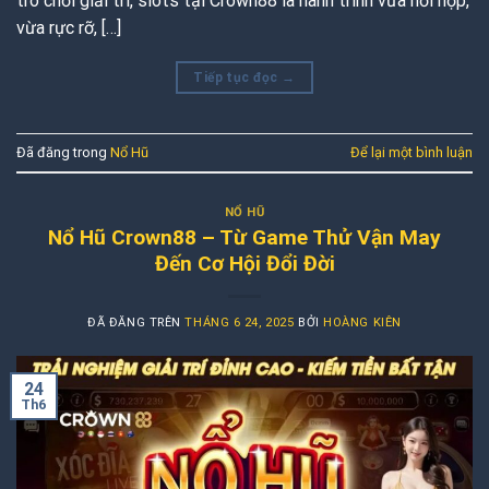
trò chơi giải trí, slots tại Crown88 là hành trình vừa hồi hộp,
vừa rực rỡ, […]
Tiếp tục đọc
→
Đã đăng trong
Nổ Hũ
Để lại một bình luận
NỔ HŨ
Nổ Hũ Crown88 – Từ Game Thử Vận May
Đến Cơ Hội Đổi Đời
ĐÃ ĐĂNG TRÊN
THÁNG 6 24, 2025
BỞI
HOÀNG KIÊN
24
Th6