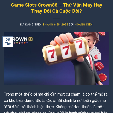
Game Slots Crown88 – Thử Vận May Hay
Thay Đổi Cả Cuộc Đời?
ĐÃ ĐĂNG TRÊN
THÁNG 6 28, 2025
BỞI
HOÀNG KIÊN
28
Th6
Trong một thế giới mà chỉ cần một cú chạm là có thể mở ra
cả kho báu, Game Slots Crown88 chính là nơi biến giấc mơ
“đổi đời” trở thành hiện thực. Không chỉ đơn thuần là một