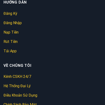
HƯỚNG DẪN
Đăng Ký
Đăng Nhập
Nạp Tiền
Rút Tiền
Tải App
VỀ CHÚNG TÔI
Kênh CSKH 24/7
Hệ Thống Đại Lý
Điều Khoản Sử Dụng
Chính Sách Bảo Mật