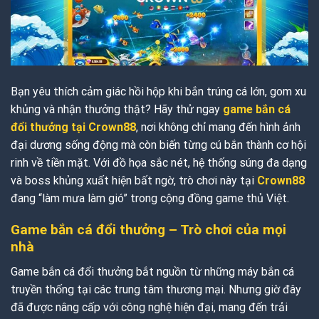
Bạn yêu thích cảm giác hồi hộp khi bắn trúng cá lớn, gom xu
khủng và nhận thưởng thật? Hãy thử ngay
game bắn cá
đổi thưởng tại Crown88
, nơi không chỉ mang đến hình ảnh
đại dương sống động mà còn biến từng cú bắn thành cơ hội
rinh về tiền mặt. Với đồ họa sắc nét, hệ thống súng đa dạng
và boss khủng xuất hiện bất ngờ, trò chơi này tại
Crown88
đang “làm mưa làm gió” trong cộng đồng game thủ Việt.
Game bắn cá đổi thưởng – Trò chơi của mọi
nhà
Game bắn cá đổi thưởng bắt nguồn từ những máy bắn cá
truyền thống tại các trung tâm thương mại. Nhưng giờ đây
đã được nâng cấp với công nghệ hiện đại, mang đến trải