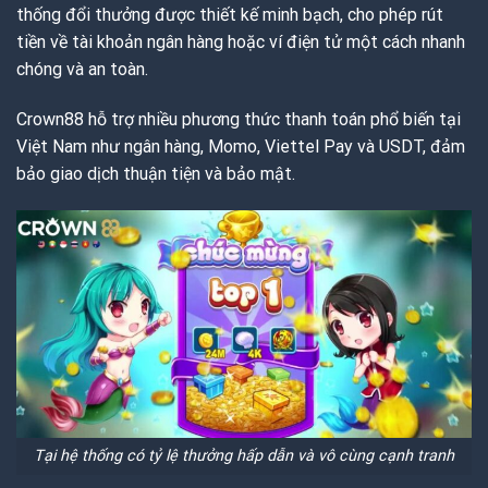
thống đổi thưởng được thiết kế minh bạch, cho phép rút
tiền về tài khoản ngân hàng hoặc ví điện tử một cách nhanh
chóng và an toàn.
Crown88 hỗ trợ nhiều phương thức thanh toán phổ biến tại
Việt Nam như ngân hàng, Momo, Viettel Pay và USDT, đảm
bảo giao dịch thuận tiện và bảo mật.
Tại hệ thống có tỷ lệ thưởng hấp dẫn và vô cùng cạnh tranh