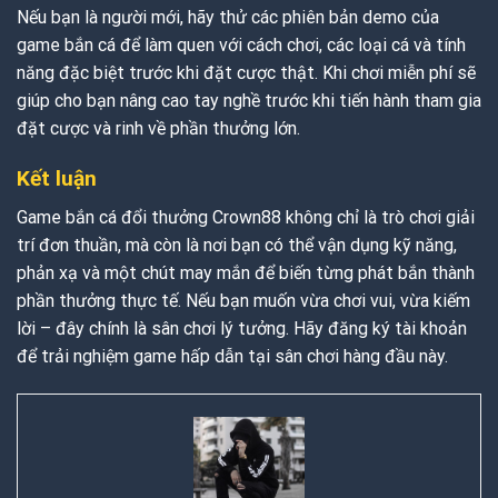
Nếu bạn là người mới, hãy thử các phiên bản demo của
game bắn cá để làm quen với cách chơi, các loại cá và tính
năng đặc biệt trước khi đặt cược thật. Khi chơi miễn phí sẽ
giúp cho bạn nâng cao tay nghề trước khi tiến hành tham gia
đặt cược và rinh về phần thưởng lớn.
Kết luận
Game bắn cá đổi thưởng Crown88 không chỉ là trò chơi giải
trí đơn thuần, mà còn là nơi bạn có thể vận dụng kỹ năng,
phản xạ và một chút may mắn để biến từng phát bắn thành
phần thưởng thực tế. Nếu bạn muốn vừa chơi vui, vừa kiếm
lời – đây chính là sân chơi lý tưởng. Hãy đăng ký tài khoản
để trải nghiệm game hấp dẫn tại sân chơi hàng đầu này.