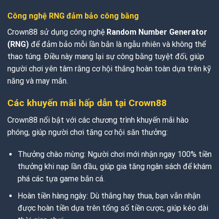
Công nghệ RNG đảm bảo công bằng
Crown88 sử dụng công nghệ
Random Number Generator
(RNG)
để đảm bảo mỗi lần bắn là ngẫu nhiên và không thể
thao túng. Điều này mang lại sự công bằng tuyệt đối, giúp
người chơi yên tâm rằng cơ hội thắng hoàn toàn dựa trên kỹ
năng và may mắn.
Các khuyến mãi hấp dẫn tại Crown88
Crown88 nổi bật với các chương trình khuyến mãi hào
phóng, giúp người chơi tăng cơ hội săn thưởng:
Thưởng chào mừng: Người chơi mới nhận ngay 100% tiền
thưởng khi nạp lần đầu, giúp gia tăng ngân sách để khám
phá các tựa game bắn cá.
Hoàn tiền hàng ngày: Dù thắng hay thua, bạn vẫn nhận
được hoàn tiền dựa trên tổng số tiền cược, giúp kéo dài