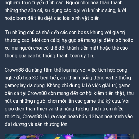
nghiệm trực tuyến đỉnh cao. Người chơi hóa thân thành
những thợ săn cá, sử dụng các loại vũ khí như súng, lưới
hoặc bom để tiêu diệt các loài sinh vật biển.
Từ những chú cá nhỏ đến các con boss khủng với giá trị
thưởng cao. Mỗi con cá bị hạ gục sẽ mang lại điểm số hoặc
xu, mà người chơi có thể đổi thành tiền mặt hoặc thẻ cào
thông qua các hệ thống thanh toán uy tín.
Crown88 đã nâng tầm thể loại này với việc tích hợp công
nghệ đồ họa 3D tiên tiến, âm thanh sống động và hệ thống
gameplay đa dạng. Không chỉ dừng lại ở việc giải trí, game
bắn cá tại Crown88 còn mang đến cơ hội kiếm tiền thật, thu
hút cả những người chơi mới lẫn các game thủ kỳ cựu. Với
giao diện thân thiện và khả năng tương thích trên nhiều
thiết bị, Crown88 là lựa chọn hoàn hảo để bạn hòa mình vào
đại dương và săn thưởng lớn.