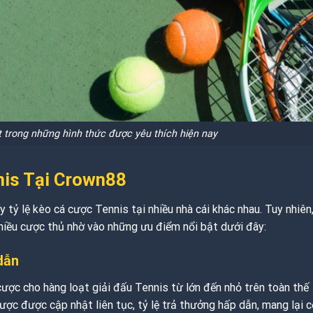
t trong những hình thức được yêu thích hiện nay
nis Tại Crown88
y tỷ lệ kèo cá cược Tennis tại nhiều nhà cái khác nhau. Tuy nhiên
nhiều cược thủ nhờ vào những ưu điểm nổi bật dưới đây:
dẫn
ược cho hàng loạt giải đấu Tennis từ lớn đến nhỏ trên toàn thế
ợc được cập nhật liên tục, tỷ lệ trả thưởng hấp dẫn, mang lại c