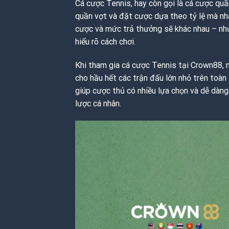
Cá cược Tennis, hay còn gọi là cá cược quầ
quần vợt và đặt cược dựa theo tỷ lệ mà nhà
cược và mức trả thưởng sẽ khác nhau – như
hiểu rõ cách chơi.
Khi tham gia cá cược Tennis tại Crown88, n
cho hầu hết các trận đấu lớn nhỏ trên toàn
giúp cược thủ có nhiều lựa chọn và dễ dàng
lược cá nhân.