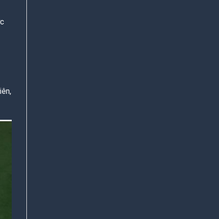
ợc
iên,