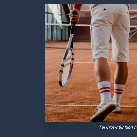
Tại Crown88 luôn h