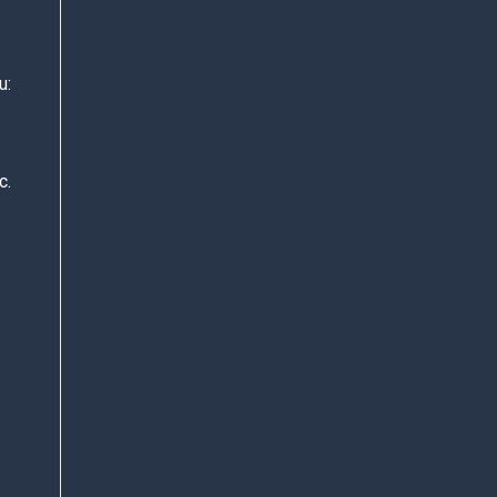
u:
c.