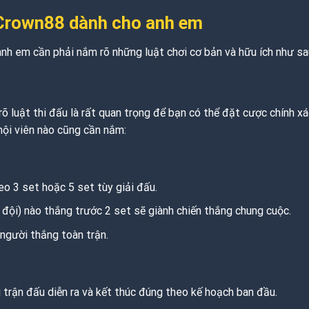
 Crown88 dành cho anh em
nh em cần phải nắm rõ những luật chơi cơ bản và hữu ích như sa
rõ luật thi đấu là rất quan trọng để bạn có thể đặt cược chính xá
ội viên nào cũng cần nắm:
o 3 set hoặc 5 set tùy giải đấu.
 đội) nào thắng trước 2 set sẽ giành chiến thắng chung cuộc.
 người thắng toàn trận.
i trận đấu diễn ra và kết thúc đúng theo kế hoạch ban đầu.